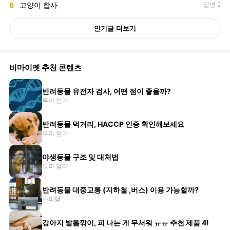
6
고양이 합사
답변 2
인기글 더보기
비마이펫 추천 콘텐츠
반려동물 유전자 검사, 어떤 점이 좋을까?
루피 엄마
반려동물 먹거리, HACCP 인증 확인해보세요
루피 엄마
야생동물 구조 및 대처법
루피 엄마
반려동물 대중교통 (지하철 ,버스) 이용 가능할까?
스피댇
강아지 발톱깎이, 피 나는 게 무서워 ㅠㅠ 추천 제품 4!