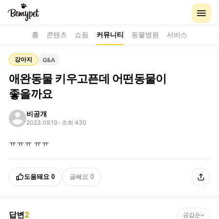
홈
콘텐츠
쇼핑
커뮤니티
동물병원
서비스
강아지
Q&A
애완동물 키우고픈데 어떤동물이
좋을까요
비공개
2023.09.19
· 조회 430
ㅠㅠㅠ ㅠㅠ
도움돼요
0
글쎄요
0
답변
2
공감순