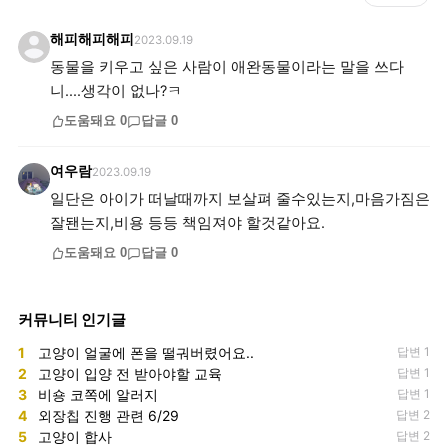
해피해피해피
2023.09.19
동물을 키우고 싶은 사람이 애완동물이라는 말을 쓰다
니....생각이 없나?ㅋ
도움돼요
0
답글
0
여우람
2023.09.19
일단은 아이가 떠날때까지 보살펴 줄수있는지,마음가짐은
잘됀는지,비용 등등 책임져야 할것같아요.
도움돼요
0
답글
0
커뮤니티 인기글
1
고양이 얼굴에 폰을 떨궈버렸어요..
답변 1
2
고양이 입양 전 받아야할 교육
답변 1
3
비숑 코쪽에 알러지
답변 1
4
외장칩 진행 관련 6/29
답변 2
5
고양이 합사
답변 2