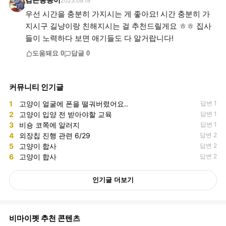
검은콩콩이
2023.09.19
우선 시간을 충분히 가지시는 게 좋아요! 시간 충분히 가
지시구 길냥이랑 친해지시는 걸 추천드릴게요 ㅎㅎ 집사
들이 노력하다 보면 애기들도 다 알거랍니다!
도움돼요
0
답글
0
커뮤니티 인기글
1
고양이 얼굴에 폰을 떨궈버렸어요..
답변 1
2
고양이 입양 전 받아야할 교육
답변 1
3
비숑 코쪽에 알러지
답변 1
4
외장칩 진행 관련 6/29
답변 2
5
고양이 합사
답변 2
6
고양이 합사
답변 2
인기글 더보기
비마이펫 추천 콘텐츠