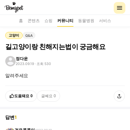
홈
콘텐츠
쇼핑
커뮤니티
동물병원
서비스
고양이
Q&A
길고양이랑 친해지는법이 궁금해요
정다운
2023.09.19
· 조회 530
알려주세요
도움돼요
0
글쎄요
0
답변
1