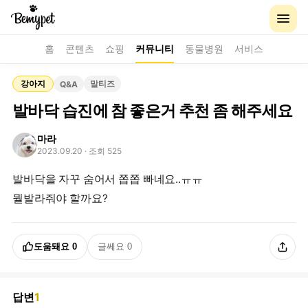
홈
콘텐츠
쇼핑
커뮤니티
동물병원
서비스
강아지
말티즈
Q&A
발바닥 습진에 참 좋은거 추천 좀 해주세요
마라
2023.09.20
· 조회 525
발바닥을 자꾸 숨어서 쫍쫍 빠네요..ㅠㅠ
뭘발라줘야 할까요?
도움돼요
0
글쎄요
0
답변
1