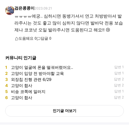
검은콩콩이
2023.09.21
ㅠㅠㅠㅠ에궁.. 심하시면 동병가셔서 연고 처방받아셔 발
라주시는 것도 좋고 많이 심하지 않다면 발바닥 전용 보습
제나 코코넛 오일 발라주시면 도움된다고 해요!! 😢
도움돼요
0
답글
0
커뮤니티 인기글
1
고양이 얼굴에 폰을 떨궈버렸어요..
답변 1
2
고양이 입양 전 받아야할 교육
답변 1
3
외장칩 진행 관련 6/29
답변 2
4
고양이 합사
답변 2
5
비숑 코쪽에 알러지
답변 1
6
고양이 합사
답변 2
인기글 더보기