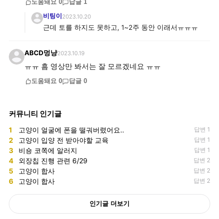
도움돼요
0
답글
1
비팅이
2023.10.20
근데 토를 하지도 못하고, 1~2주 동안 이래서ㅠㅠㅠ
ABCD멍냥
2023.10.19
ㅠㅠ 흠 영상만 봐서는 잘 모르겠네요 ㅠㅠ
도움돼요
0
답글
0
커뮤니티 인기글
1
고양이 얼굴에 폰을 떨궈버렸어요..
답변 1
2
고양이 입양 전 받아야할 교육
답변 1
3
비숑 코쪽에 알러지
답변 1
4
외장칩 진행 관련 6/29
답변 2
5
고양이 합사
답변 2
6
고양이 합사
답변 2
인기글 더보기