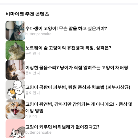
비마이펫 추천 콘텐츠
수다쟁이 고양이! 무슨 말을 하고 싶은거야?
butter pancake
노르웨이 숲 고양이의 유전병과 특징, 성격은?
몽이언니
이상한 울음소리? 냥이가 직접 알려주는 고양이 채터링
몽이언니
고양이 곰팡이 피부병, 링웜 증상과 치료법 (피부사상균)
몽이언니
고양이 광견병, 강아지만 감염되는 게 아니에요! - 증상 및
예방 방법
hj.jung
고양이 키우면 바퀴벌레가 없어진다고?
butter pancake