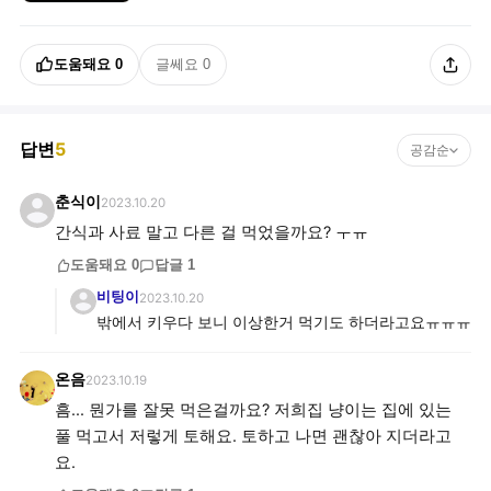
도움돼요
0
글쎄요
0
답변
5
공감순
춘식이
2023.10.20
간식과 사료 말고 다른 걸 먹었을까요? ㅜㅠ
도움돼요
0
답글
1
비팅이
2023.10.20
밖에서 키우다 보니 이상한거 먹기도 하더라고요ㅠㅠㅠ
온음
2023.10.19
흠... 뭔가를 잘못 먹은걸까요? 저희집 냥이는 집에 있는
풀 먹고서 저렇게 토해요. 토하고 나면 괜찮아 지더라고
요.