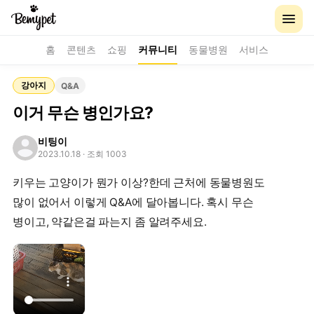
홈
콘텐츠
쇼핑
커뮤니티
동물병원
서비스
강아지
Q&A
이거 무슨 병인가요?
비팅이
2023.10.18
· 조회 1003
키우는 고양이가 뭔가 이상?한데 근처에 동물병원도
많이 없어서 이렇게 Q&A에 달아봅니다. 혹시 무슨
병이고, 약같은걸 파는지 좀 알려주세요.