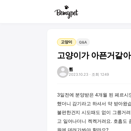
고양이
Q&A
고양이가 아픈거같
륌
2023.10.23
· 조회 1249
3일전에 분양받은 4개월 된 페르시
했더니 감기라고 하셔서 약 받아왔
불편한건지 시도때도 없이 그릉거려요
고 일어나더니 켁켁거려요. 호흡도 
원에 데려가봐야 할까요?