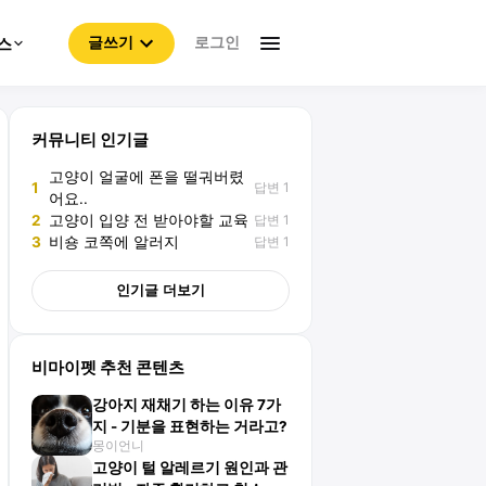
로그인
스
글쓰기
커뮤니티 인기글
고양이 얼굴에 폰을 떨궈버렸
답변 1
1
어요..
답변 1
2
고양이 입양 전 받아야할 교육
답변 1
3
비숑 코쪽에 알러지
인기글 더보기
비마이펫 추천 콘텐츠
강아지 재채기 하는 이유 7가
지 - 기분을 표현하는 거라고?
몽이언니
고양이 털 알레르기 원인과 관