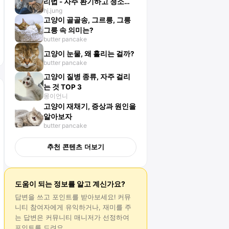
리법 - 자주 환기하고 청소하
hj.jung
는 게 중요해요!
고양이 골골송, 그르릉, 그릉
그릉 속 의미는?
butter pancake
고양이 눈물, 왜 흘리는 걸까?
butter pancake
고양이 질병 종류, 자주 걸리
는 것 TOP 3
몽이언니
고양이 재채기, 증상과 원인을
알아보자
butter pancake
추천 콘텐츠 더보기
도움이 되는 정보를 알고 계신가요?
답변
을 쓰고 포인트를 받아보세요! 커뮤
니티 참여자에게 유익하거나, 재미를 주
는
답변
은 커뮤니티 매니저가 선정하여
포인트를 드려요.