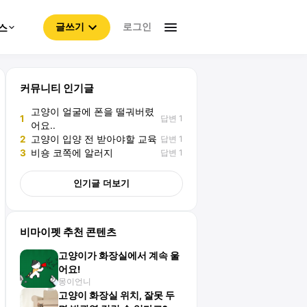
로그인
스
글쓰기
커뮤니티 인기글
고양이 얼굴에 폰을 떨궈버렸
답변 1
1
어요..
답변 1
2
고양이 입양 전 받아야할 교육
답변 1
3
비숑 코쪽에 알러지
인기글 더보기
비마이펫 추천 콘텐츠
고양이가 화장실에서 계속 울
어요!
몽이언니
고양이 화장실 위치, 잘못 두