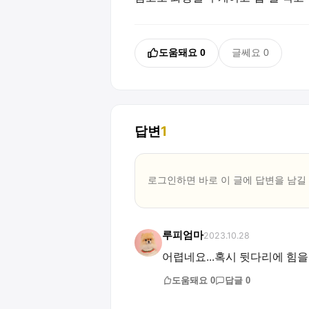
도움돼요
0
글쎄요
0
답변
1
로그인하면 바로 이 글에
답변
을 남길
루피엄마
2023.10.28
어렵네요...혹시 뒷다리에 힘을
도움돼요
0
답글
0