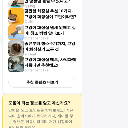
면 방광염 걸릴 수 있다고?
hj.jung
평판형 화장실 추천 10가지-
고양이 화장실이 고민이라면?
콩이네
고양이 화장실 냄새 없애고 싶
어! 청소 방법 알아보기
butter pancake
종류부터 청소주기까지, 고양
이 화장실의 모든 것
yul earl
고양이 화장실 매트, 사막화에
괴롭다면 추천해요!
butter pancake
추천 콘텐츠 더보기
도움이 되는 정보를 알고 계신가요?
답변
을 쓰고 포인트를 받아보세요! 커뮤
니티 참여자에게 유익하거나, 재미를 주
는
답변
은 커뮤니티 매니저가 선정하여
포인트를 드려요.