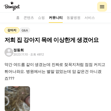
홈
콘텐츠
쇼핑
커뮤니티
동물병원
서비스
강아지
Q&A
저희 집 강아지 목에 이상한게 생겼어요
정동희
2023.11.10
· 조회 4812
약간 여드름 같이 생겼는데 진짜로 젖꼭지처럼 점점 커지고
튀어나와요. 병원에서는 별말 없었는데 암 같은건 아니겠
죠???