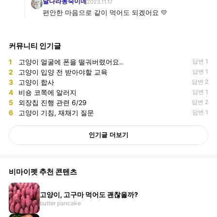
달나라동숙이네
2023.11.17
편안한 마음으로 같이 먹어도 되겠어요 💛
커뮤니티 인기글
1
고양이 얼굴에 폰을 떨궈버렸어요..
답변 1
2
고양이 입양 전 받아야할 교육
답변 1
3
고양이 합사
답변 2
4
비숑 코쪽에 알러지
답변 1
5
외장칩 진행 관련 6/29
답변 2
6
고양이 기침, 재채기 질문
답변 1
인기글 더보기
비마이펫 추천 콘텐츠
고양이, 고구마 먹어도 괜찮을까?
butter pancake