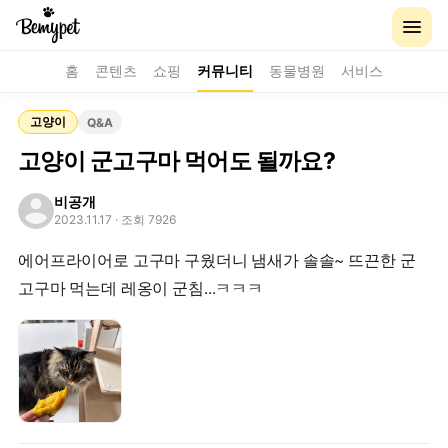
홈
콘텐츠
쇼핑
커뮤니티
동물병원
서비스
고양이
Q&A
고양이 군고구마 먹어도 될까요?
비공개
2023.11.17
· 조회 7926
에어프라이어로 고구마 구웠더니 냄새가 솔솔~ 뜨끈한 군
고구마 먹는데 레옹이 군침...ㅋㅋㅋ