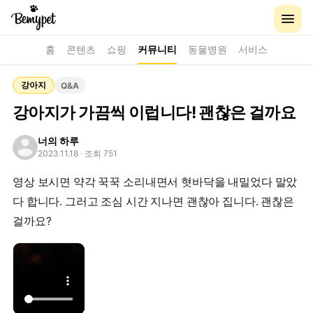
홈
콘텐츠
쇼핑
커뮤니티
동물병원
서비스
강아지
Q&A
강아지가 가끔씩 이럽니다! 괜찮은 걸까요
너의 하루
2023.11.18
· 조회 751
영상 보시면 약각 꾹꾹 소리내면서 혓바닥을 내밀었다 말았
다 합니다. 그러고 조심 시간 지나면 괜찮아 집니다. 괜찮은
걸까요?