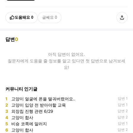
도움돼요
0
글쎄요
0
답변
0
아직
답변
이 없어요.
질문자에게 도움을 줄 정보를 알고 있다면 첫 답변으로 남겨보세
요!
커뮤니티 인기글
1
고양이 얼굴에 폰을 떨궈버렸어요..
답변 1
2
고양이 입양 전 받아야할 교육
답변 1
3
외장칩 진행 관련 6/29
답변 2
4
고양이 합사
답변 2
5
비숑 코쪽에 알러지
답변 1
6
고양이 합사
답변 2