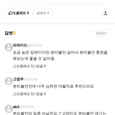
도움돼요
0
글쎄요
0
답변
3
공감순
피라미드
2023.11.20
조금 늦은 답변이지만 분리불안 같아서 분리불안 훈련을
해보는게 좋을 것 같아용..
도움돼요
0
답글
0
고영우
2023.11.19
분리불안인데 너무 심하면 약물치료 추천드려요
도움돼요
0
답글
0
ab2
2023.11.19
분리불안의 일종 아닐까요..? 고양이도 분리불안 생기는