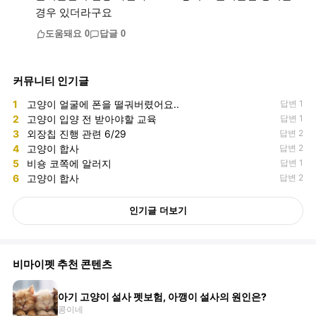
경우 있더라구요
도움돼요
0
답글
0
커뮤니티 인기글
1
고양이 얼굴에 폰을 떨궈버렸어요..
답변 1
2
고양이 입양 전 받아야할 교육
답변 1
3
외장칩 진행 관련 6/29
답변 2
4
고양이 합사
답변 2
5
비숑 코쪽에 알러지
답변 1
6
고양이 합사
답변 2
인기글 더보기
비마이펫 추천 콘텐츠
아기 고양이 설사 펫보험, 아깽이 설사의 원인은?
콩이네