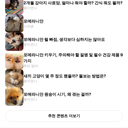
2개월 강아지 사료양, 얼마나 줘야 할까? 간식 줘도 될까?
몽이언니
포메라니안
스피댇
포메라니안 털 빠짐, 생각보다 심하지는 않아요
몽이언니
포메라니안 키우기, 주의해야 할 질병 및 필수 건강 제품 9
가지
루피 엄마
새끼 고양이 몇 주 정도 됐을까? 돌보는 방법은?
몽이언니
포메라니안 원숭이 시기, 왜 겪는 걸까?
몽이언니
추천 콘텐츠 더보기