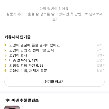
아직
답변
이 없어요.
질문자에게 도움을 줄 정보를 알고 있다면 첫 답변으로 남겨보세
요!
커뮤니티 인기글
1
고양이 얼굴에 폰을 떨궈버렸어요..
답변 1
2
고양이 입양 전 받아야할 교육
답변 1
3
고양이 합사
답변 2
4
비숑 코쪽에 알러지
답변 1
5
외장칩 진행 관련 6/29
답변 2
6
고양이 기침, 재채기 질문
답변 1
인기글 더보기
비마이펫 추천 콘텐츠