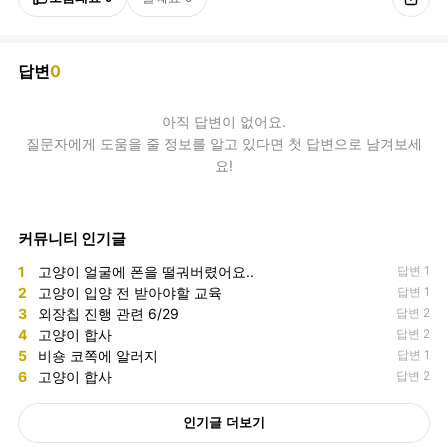
답변
0
아직
답변
이 없어요.
질문자에게 도움을 줄 정보를 알고 있다면 첫 답변으로 남겨보세
요!
커뮤니티 인기글
1
고양이 얼굴에 폰을 떨궈버렸어요..
답변 1
2
고양이 입양 전 받아야할 교육
답변 1
3
외장칩 진행 관련 6/29
답변 2
4
고양이 합사
답변 2
5
비숑 코쪽에 알러지
답변 1
6
고양이 합사
답변 2
인기글 더보기