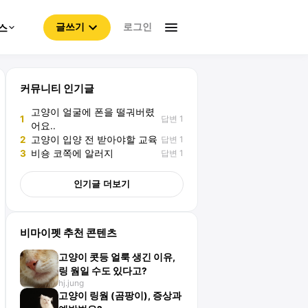
로그인
스
글쓰기
커뮤니티 인기글
고양이 얼굴에 폰을 떨궈버렸
답변 1
1
어요..
답변 1
2
고양이 입양 전 받아야할 교육
답변 1
3
비숑 코쪽에 알러지
인기글 더보기
비마이펫 추천 콘텐츠
고양이 콧등 얼룩 생긴 이유,
링 웜일 수도 있다고?
hj.jung
고양이 링웜 (곰팡이), 증상과