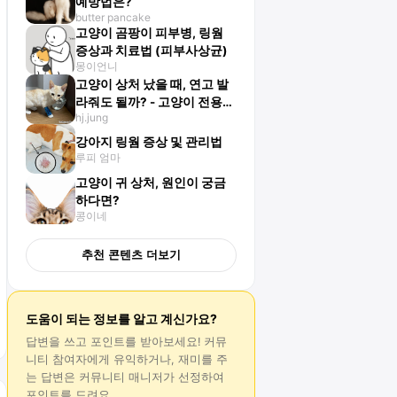
예방법은?
butter pancake
고양이 곰팡이 피부병, 링웜
증상과 치료법 (피부사상균)
몽이언니
고양이 상처 났을 때, 연고 발
라줘도 될까? - 고양이 전용
hj.jung
구급상자 만들기!
강아지 링웜 증상 및 관리법
루피 엄마
고양이 귀 상처, 원인이 궁금
하다면?
콩이네
추천 콘텐츠 더보기
도움이 되는 정보를 알고 계신가요?
답변
을 쓰고 포인트를 받아보세요! 커뮤
니티 참여자에게 유익하거나, 재미를 주
는
답변
은 커뮤니티 매니저가 선정하여
포인트를 드려요.