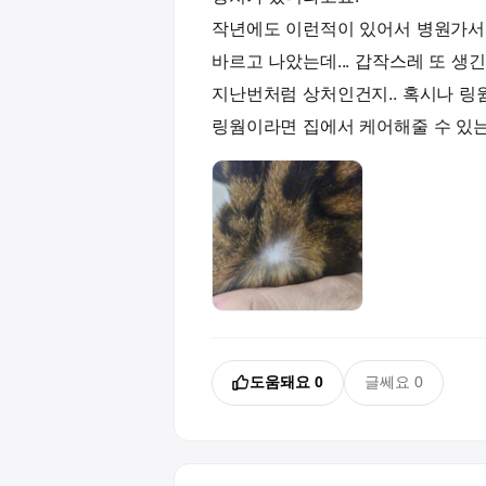
작년에도 이런적이 있어서 병원가서
바르고 나았는데... 갑작스레 또 생긴
지난번처럼 상처인건지.. 혹시나 링웜
링웜이라면 집에서 케어해줄 수 있는
도움돼요
0
글쎄요
0