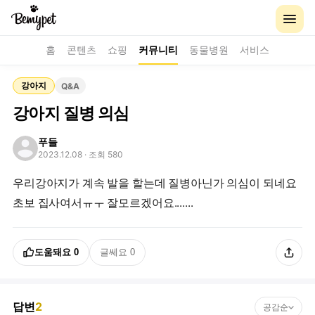
홈
콘텐츠
쇼핑
커뮤니티
동물병원
서비스
강아지
Q&A
강아지 질병 의심
푸들
2023.12.08
· 조회 580
우리강아지가 계속 발을 할는데 질병아닌가 의심이 되네요
초보 집사여서ㅠㅜ 잘모르겠어요.......
도움돼요
0
글쎄요
0
답변
2
공감순