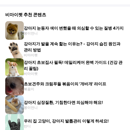
비마이펫 추천 콘텐츠
강아지 눈동자 색이 변했을 때 의심할 수 있는 질병 4가지
몽이언니
강아지가 발을 계속 핥는 이유는? - 강아지 습진 원인과
관리 방법
비마이펫
강아지 초보집사 필독! 데일리케어 완벽 가이드 (건강 관
리 꿀팁)
비마이펫
초보견주와 크림푸들 볶음이의 '개바개' 라이프
볶음이
강아지 심장질환, 기침한다면 의심해야 해요!
몽이언니
우리 집 고양이, 강아지 발톱관리 이렇게 하세요!
반디