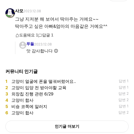
사모
2023.12.08
그냥 지저분 해 보여서 딱아주는 거에요~~
딱아주고 싶은 아빠&엄마의 마음같은 거예요^^
도움돼요
1
답글
1
푸들
2023.12.08
앗 감사합니다 😊
커뮤니티 인기글
1
고양이 얼굴에 폰을 떨궈버렸어요..
답변 1
2
고양이 입양 전 받아야할 교육
답변 1
3
외장칩 진행 관련 6/29
답변 2
4
고양이 합사
답변 2
5
비숑 코쪽에 알러지
답변 1
6
고양이 합사
답변 2
인기글 더보기