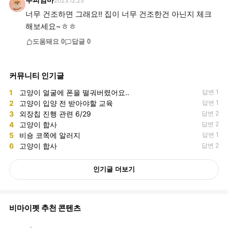
루피엄마
2023.12.25
너무 건조하면 그래요!! 집이 너무 건조한건 아닌지 체크
해보세요~ㅎㅎ
도움돼요
0
답글
0
커뮤니티 인기글
1
고양이 얼굴에 폰을 떨궈버렸어요..
답변 1
2
고양이 입양 전 받아야할 교육
답변 1
3
외장칩 진행 관련 6/29
답변 2
4
고양이 합사
답변 2
5
비숑 코쪽에 알러지
답변 1
6
고양이 합사
답변 2
인기글 더보기
비마이펫 추천 콘텐츠