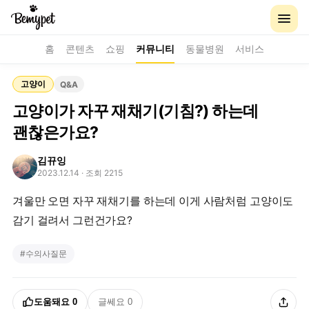
홈
콘텐츠
쇼핑
커뮤니티
동물병원
서비스
고양이
Q&A
고양이가 자꾸 재채기(기침?) 하는데
괜찮은가요?
김뀨잉
2023.12.14
· 조회 2215
겨울만 오면 자꾸 재채기를 하는데 이게 사람처럼 고양이도
감기 걸려서 그런건가요?
#
수의사질문
도움돼요
0
글쎄요
0