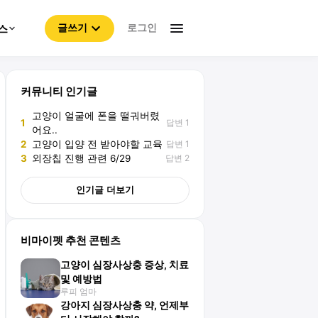
로그인
스
글쓰기
커뮤니티 인기글
고양이 얼굴에 폰을 떨궈버렸
답변 1
1
어요..
답변 1
2
고양이 입양 전 받아야할 교육
답변 2
3
외장칩 진행 관련 6/29
인기글 더보기
비마이펫 추천 콘텐츠
고양이 심장사상충 증상, 치료
및 예방법
루피 엄마
강아지 심장사상충 약, 언제부