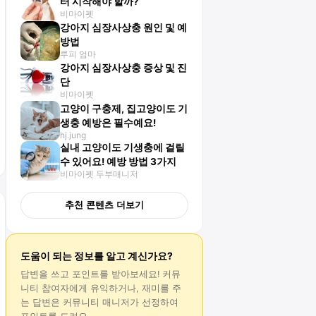
터 시작해야 할까?
비마이펫
강아지 심장사상충 원인 및 예
방법
루피 엄마
강아지 심장사상충 증상 및 진
단
비마이펫
고양이 구충제, 집고양이도 기
생충 예방은 필수예요!
hj.jung
실내 고양이도 기생충에 걸릴
수 있어요! 예방 방법 3가지
비마이펫 두부매니저
추천 콘텐츠 더보기
도움이 되는 정보를 알고 계신가요?
답변
을 쓰고 포인트를 받아보세요! 커뮤
니티 참여자에게 유익하거나, 재미를 주
는
답변
은 커뮤니티 매니저가 선정하여