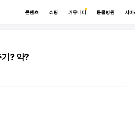
콘텐츠
쇼핑
커뮤니티
동물병원
서비
기? 약?