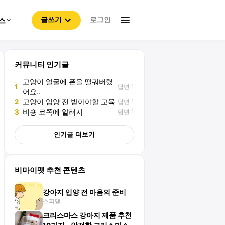
로그인
스
글쓰기
커뮤니티 인기글
고양이 얼굴에 폰을 떨궈버렸
답변 1
1
어요..
답변 1
2
고양이 입양 전 받아야할 교육
답변 1
3
비숑 코쪽에 알러지
인기글 더보기
비마이펫 추천 콘텐츠
강아지 입양 전 마음의 준비
스피댇
크리스마스 강아지 제품 추천