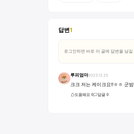
답변
1
로그인하면 바로 이 글에
답변
을 남길
루피엄마
2023.12.25
크크 저는 케이크요!!ㅎㅎ 군
도움돼요
0
답글
0