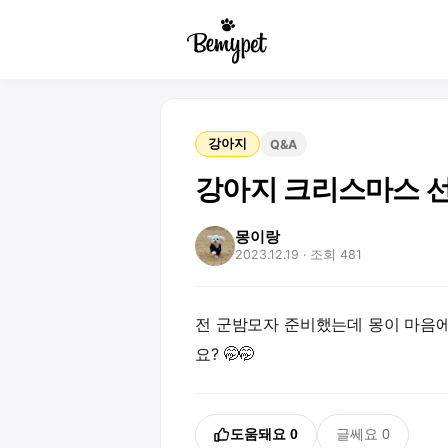
강아지
Q&A
강아지 크리스마스 
몽이랑
2023.12.19
· 조회 481
전 군밤모자 준비했는데 몽이 마음
요? 🤭🤭
도움돼요
0
글쎄요
0