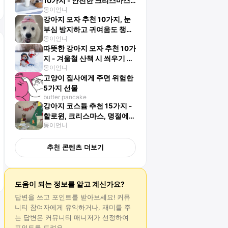
10가지 - 안전한 크리스마스
몽이언니
보내는 방법은?
강아지 모자 추천 10가지, 눈
부심 방지하고 귀여움도 챙겨
몽이언니
요
따뜻한 강아지 모자 추천 10가
지 - 겨울철 산책 시 씌우기 좋
몽이언니
아요
고양이 집사에게 주면 위험한
5가지 선물
butter pancake
강아지 코스튬 추천 15가지 -
할로윈, 크리스마스, 명절에
몽이언니
사진 찍기 좋아요
추천 콘텐츠 더보기
도움이 되는 정보를 알고 계신가요?
답변
을 쓰고 포인트를 받아보세요! 커뮤
니티 참여자에게 유익하거나, 재미를 주
는
답변
은 커뮤니티 매니저가 선정하여
포인트를 드려요.