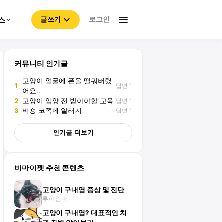
로그인
스
글쓰기
커뮤니티 인기글
고양이 얼굴에 폰을 떨궈버렸
답변 1
1
어요..
답변 1
2
고양이 입양 전 받아야할 교육
답변 1
3
비숑 코쪽에 알러지
인기글 더보기
비마이펫 추천 콘텐츠
고양이 구내염 증상 및 진단
루피 엄마
고양이 구내염? 대표적인 치