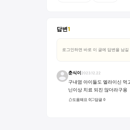
답변
1
로그인하면 바로 이 글에
답변
을 남길
춘식이
2023.12.22
구내염 아이들도 엘라이신 먹고
닌이상 치료 되진 않더라구용
도움돼요
0
답글
0