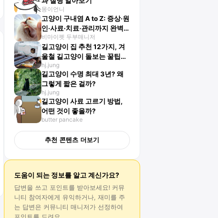
과 질병 알아보기
몽이언니
고양이 구내염 A to Z: 증상·원
인·사료·치료·관리까지 완벽
비마이펫 두부매니저
가이드
길고양이 집 추천 12가지, 겨
울철 길고양이 돌보는 꿀팁까
hj.jung
지!
길고양이 수명 최대 3년? 왜
그렇게 짧은 걸까?
hj.jung
길고양이 사료 고르기 방법,
어떤 것이 좋을까?
butter pancake
추천 콘텐츠 더보기
도움이 되는 정보를 알고 계신가요?
답변
을 쓰고 포인트를 받아보세요! 커뮤
니티 참여자에게 유익하거나, 재미를 주
는
답변
은 커뮤니티 매니저가 선정하여
포인트를 드려요.