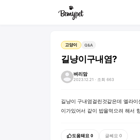
고양이
Q&A
길냥이구내염?
벼리맘
2023.12.21
· 조회 663
길냥이 구내염걸린것같은데 엘라이신
이가있어서 같이 밥을먹으려 해서 
도움돼요
0
글쎄요
0