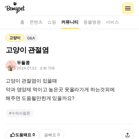
홈
콘텐츠
쇼핑
커뮤니티
동물병원
서비스
고양이
Q&A
고양이 관절염
두둘콩
2024.01.02
· 조회 706
고양이 관절염이 있을때
약과 영양제 먹이고 높은곳 못올라가게 하는것외에
해주면 도움될만한게 있을까요?
#
수의사질문
도움돼요
0
글쎄요
0