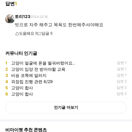
답변
1
토리123
2024.02.16
빗으로 자주 해주고 목욕도 한번해주셔야해요
도움돼요
0
답글
0
커뮤니티 인기글
1
고양이 얼굴에 폰을 떨궈버렸어요..
답변 1
2
고양이 입양 전 받아야할 교육
답변 1
3
비숑 코쪽에 알러지
답변 1
4
외장칩 진행 관련 6/29
답변 2
5
고양이 합사
답변 2
6
고양이 합사
답변 2
인기글 더보기
비마이펫 추천 콘텐츠