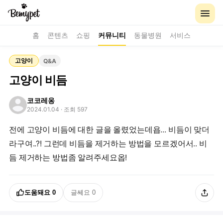
홈
콘텐츠
쇼핑
커뮤니티
동물병원
서비스
고양이
Q&A
고양이 비듬
코코레옹
2024.01.04
· 조회 597
전에 고양이 비듬에 대한 글을 올렸었는데욥... 비듬이 맞더
라구여..?! 그런데 비듬을 제거하는 방법을 모르겠어서.. 비
듬 제거하는 방법좀 알려주세요옵!
도움돼요
0
글쎄요
0