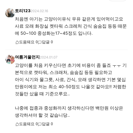
토리123
2024.02.16
처음엔 아기는 고양이이유식 우유 같은게 있어먹이고요
사료 모래 화장실 켓타워 스크레처 간식 숨숨집 등등 때문
에 50~100 중성화는17~45정도 입니다.
도움돼요
0
답글
0
여름겨울먼지
2024.01.07
고양이를 처음 키우신다면 초기에 비용이 좀 들죠 ㅜㅜ 기
본적으로 캣타워, 스크래처, 숨숨집 등등 필요하고
아이 식기와 물그릇, 사료, 간식, 모래 생각하면 기본 몇십
만원이에요 저는 최소 40-50정도 나올것 같아요!! 저렴한
것들만 샀을 때 기준으루요..
나중에 접종과 중성화까지 생각하신다면 백만원 이상은
생각하셔야 할 것 같습니당..
도움돼요
0
답글
0