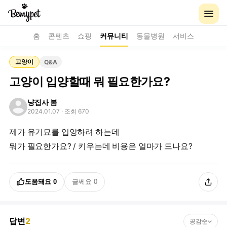
홈
콘텐츠
쇼핑
커뮤니티
동물병원
서비스
고양이
Q&A
고양이 입양할때 뭐 필요한가요?
냥집사 봄
2024.01.07
· 조회 670
제가 유기묘를 입양하려 하는데
뭐가 필요한가요? / 키우는데 비용은 얼마가 드나요?
도움돼요
0
글쎄요
0
답변
2
공감순