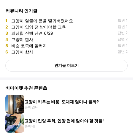
커뮤니티 인기글
1
고양이 얼굴에 폰을 떨궈버렸어요..
답변 1
2
고양이 입양 전 받아야할 교육
답변 1
3
외장칩 진행 관련 6/29
답변 2
4
고양이 합사
답변 2
5
비숑 코쪽에 알러지
답변 1
6
고양이 합사
답변 2
인기글 더보기
비마이펫 추천 콘텐츠
고양이 키우는 비용, 도대체 얼마나 들까?
몽이언니
고양이 입양 후회, 입양 전에 알아야 할 것들!
콩이네