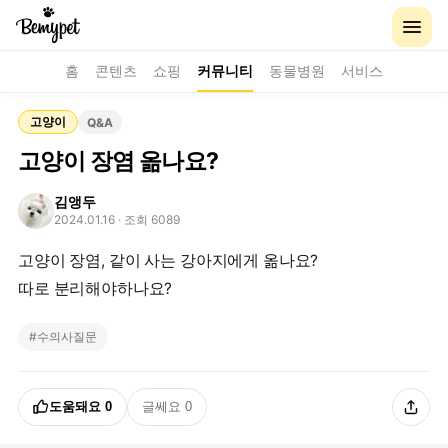
홈
콘텐츠
쇼핑
커뮤니티
동물병원
서비스
고양이
Q&A
고양이 장염 옮나요?
김앵두
2024.01.16
· 조회 6089
고양이 장염, 같이 사는 강아지에게 옮나요?
따로 분리해야하나요?
#
수의사질문
도움돼요
0
글쎄요
0