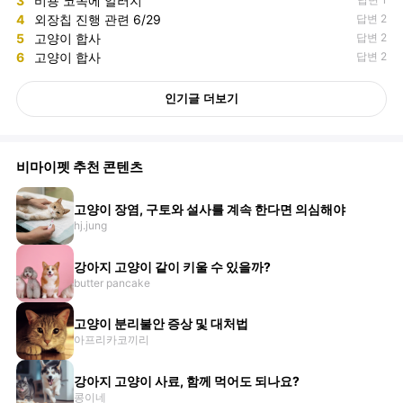
3
비숑 코쪽에 알러지
4
외장칩 진행 관련 6/29
답변 2
5
고양이 합사
답변 2
6
고양이 합사
답변 2
인기글 더보기
비마이펫 추천 콘텐츠
고양이 장염, 구토와 설사를 계속 한다면 의심해야
hj.jung
강아지 고양이 같이 키울 수 있을까?
butter pancake
고양이 분리불안 증상 및 대처법
아프리카코끼리
강아지 고양이 사료, 함께 먹어도 되나요?
콩이네