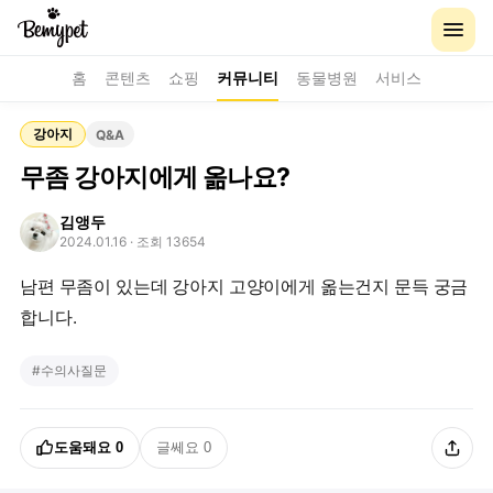
홈
콘텐츠
쇼핑
커뮤니티
동물병원
서비스
강아지
Q&A
무좀 강아지에게 옮나요?
김앵두
2024.01.16
· 조회 13654
남편 무좀이 있는데 강아지 고양이에게 옮는건지 문득 궁금
합니다.
#
수의사질문
도움돼요
0
글쎄요
0