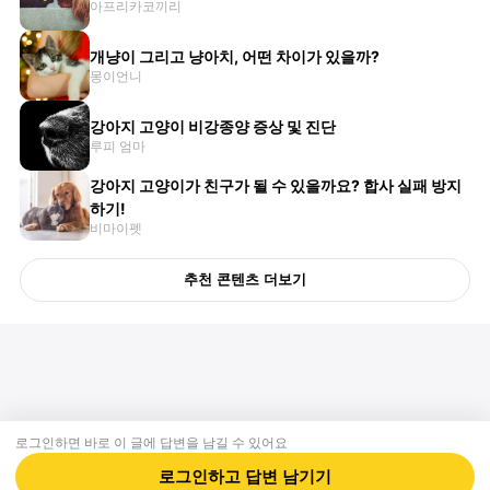
아프리카코끼리
개냥이 그리고 냥아치, 어떤 차이가 있을까?
몽이언니
강아지 고양이 비강종양 증상 및 진단
루피 엄마
강아지 고양이가 친구가 될 수 있을까요? 합사 실패 방지
하기!
비마이펫
추천 콘텐츠 더보기
로그인하면 바로 이 글에
답변
을 남길 수 있어요
회사소개
제휴제안
이용약관
개인정보처리방침
크리에이터 신청
동물병원
고객센터
로그인하고
답변
남기기