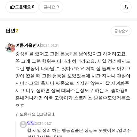
도움돼요
0
글쎄요
0
답변
2
공감순
여름겨울먼지
2024.01.21
중성화를 했어도 그런 본능? 은 남아있다고 하더라고요.
꼭 그게 그런 행위는 아니라 하더라고요. 서열 정리에서도
그런 행동이 나타날 수 있다고해요 저희 집 둘째도 아기고
양이 왔을 때 그런 행동을 보였었는데 시간 지나니 괜찮아
지더라고요! 혹시나 싸움으로 커지진 않는지 잘 지켜봐주
시고 너무 심하면 살짝 떼놔주는정도로 하는 게 좋아용!!
혼내거나하면 아빠 고양이가 스트레스 받을수도있거든요
ㅎㅎ
도움돼요
1
답글
1
먕먕
2024.01.21
헐 서열 정리 하는 행동일줄은 상상도 못했어요,,알려주