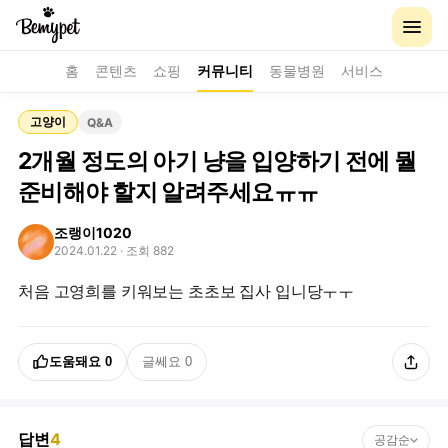
홈
콘텐츠
쇼핑
커뮤니티
동물병원
서비스
고양이
Q&A
2개월 정도의 아기 냥을 입양하기 전에 뭘
준비해야 할지 알려주세요ㅠㅠ
조랭이1020
2024.01.22
· 조회 882
처음 고영희를 키워보는 초초보 집사 입니당ㅜㅜ
도움돼요
0
글쎄요
0
답변
4
공감순