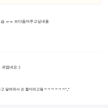
모습 ㅠㅠ 쓰다듬어주고싶네용
 귀엽네요 :)
 하고 달려와서 손 할더라고욬ㅋㅋㅋㅋㅋㅋ^_^