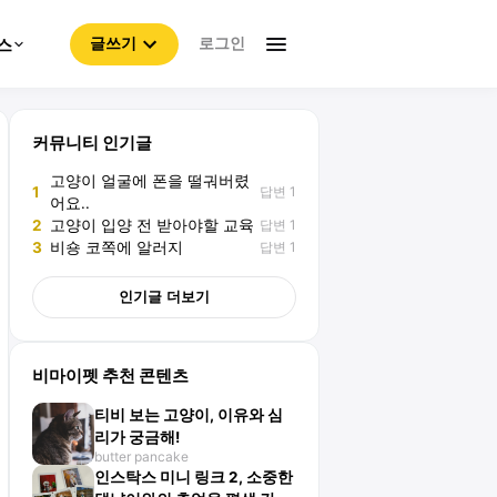
로그인
스
글쓰기
커뮤니티 인기글
고양이 얼굴에 폰을 떨궈버렸
답변 1
1
어요..
답변 1
2
고양이 입양 전 받아야할 교육
답변 1
3
비숑 코쪽에 알러지
인기글 더보기
비마이펫 추천 콘텐츠
티비 보는 고양이, 이유와 심
리가 궁금해!
butter pancake
인스탁스 미니 링크 2, 소중한