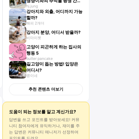
댕냥이와의 추억을 평생 간직
hj.jung
하고 싶다면?
강아지와 외출, 어디까지 가능
할까?
해피 2개더
강아지 분양, 어디서 받을까?
비마이펫
고양이 피곤하게 하는 집사의
행동 5
butter pancake
길고양이 돕는 방법! 입양은
어디서?
콩이네
추천 콘텐츠 더보기
도움이 되는 정보를 알고 계신가요?
답변
을 쓰고 포인트를 받아보세요! 커뮤
니티 참여자에게 유익하거나, 재미를 주
는
답변
은 커뮤니티 매니저가 선정하여
포인트를 드려요.