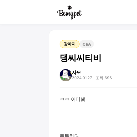
강아지
Q&A
댕씨씨티비
사모
2024.01.27
· 조회 696
ㅋㅋ 어디봨