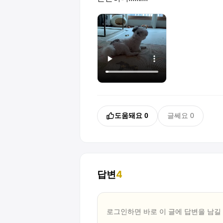
도움돼요
0
글쎄요
0
답변
4
로그인하면 바로 이 글에
답변
을 남길