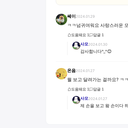
쎄이
2024.01.29
ㅋㅋ넘귀여워요 사랑스러운 
도움돼요
1
답글
1
사모
2024.01.30
감사합니다^_^😊
온음
2024.01.27
뭘 보고 달려가는 걸까요? ㅋㅋ
도움돼요
1
답글
1
사모
2024.01.27
제 손을 보고 왘 손이다