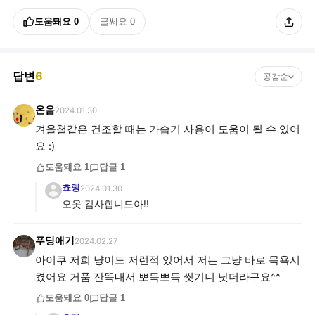
도움돼요
0
글쎄요
0
답변
6
공감순
온음
2024.01.30
겨울철같은 건조할 때는 가습기 사용이 도움이 될 수 있어
요 :)
도움돼요
1
답글
1
쵸렝
2024.01.30
오옷 감사합니드아!!
푸딩애기
2024.02.27
아이쿠 저희 냥이도 저런적 있어서 저는 그냥 바로 목욕시
켰어요 거품 잔뜩내서 뽀득뽀득 씻기니 낫더라구요^^
도움돼요
0
답글
1