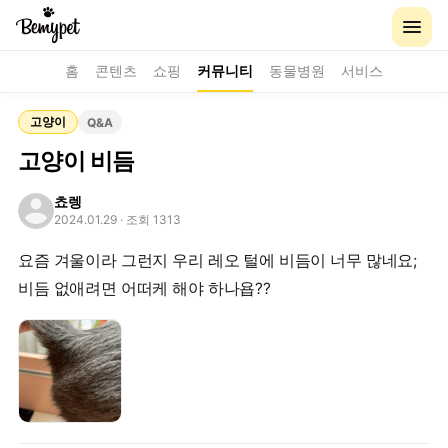
홈
콘텐츠
쇼핑
커뮤니티
동물병원
서비스
고양이
Q&A
고양이 비듬
쵸렝
2024.01.29
· 조회 1313
요즘 겨울이라 그런지 우리 레오 털에 비듬이 너무 많네요;
비듬 없애려면 어떠케 해야 하나욥??