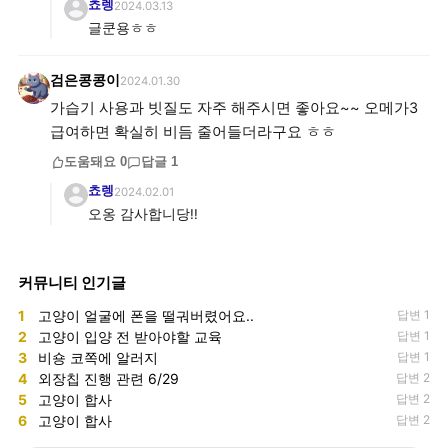
쵸렝
2024.03.13
글쿤용ㅎㅎ
검은콩콩이
2024.01.30
가습기 사용과 빗질도 자주 해주시면 좋아요~~ 오메가3
급여하면 확실히 비듬 줄어들더라구요 ㅎㅎ
도움돼요
0
답글
1
쵸렝
2024.02.01
오옹 감사합니당!!
커뮤니티 인기글
1
고양이 얼굴에 폰을 떨궈버렸어요..
답변 1
2
고양이 입양 전 받아야할 교육
답변 1
3
비숑 코쪽에 알러지
답변 1
4
외장칩 진행 관련 6/29
답변 2
5
고양이 합사
답변 2
6
고양이 합사
답변 2