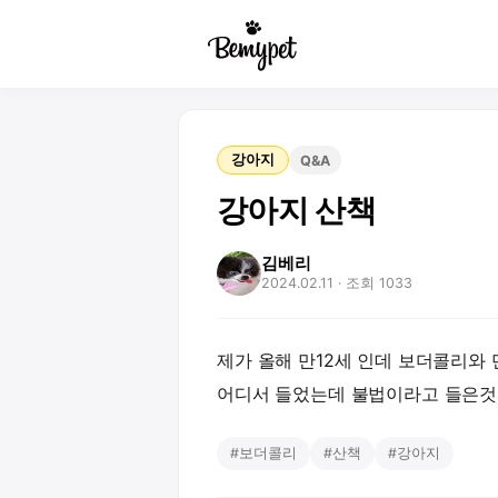
강아지
Q&A
강아지 산책
김베리
2024.02.11
· 조회 1033
제가 올해 만12세 인데 보더콜리와
어디서 들었는데 불법이라고 들은것
#
보더콜리
#
산책
#
강아지