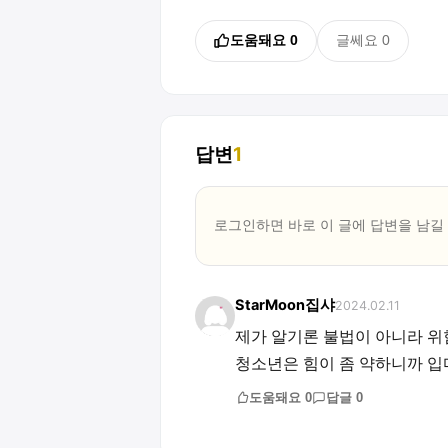
도움돼요
0
글쎄요
0
답변
1
로그인하면 바로 이 글에
답변
을 남길
StarMoon집샤
2024.02.11
제가 알기론 불법이 아니라 위
청소년은 힘이 좀 약하니까 입마
도움돼요
0
답글
0