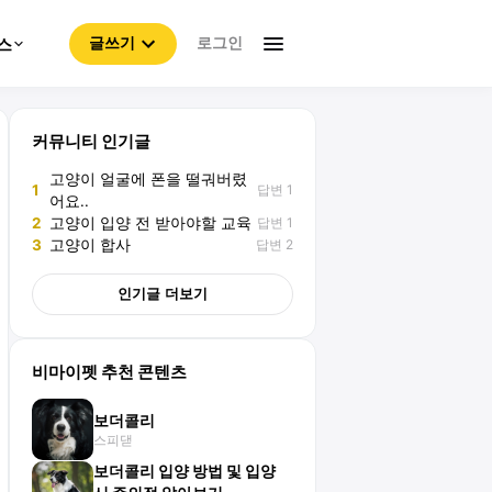
로그인
스
글쓰기
커뮤니티 인기글
고양이 얼굴에 폰을 떨궈버렸
답변 1
1
어요..
답변 1
2
고양이 입양 전 받아야할 교육
답변 2
3
고양이 합사
인기글 더보기
비마이펫 추천 콘텐츠
보더콜리
스피댇
보더콜리 입양 방법 및 입양