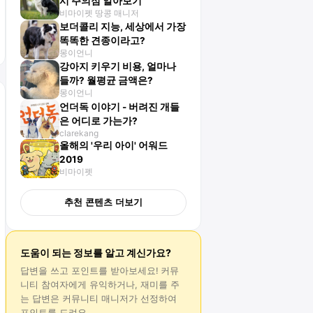
시 주의점 알아보기
비마이펫 땅콩 매니저
보더콜리 지능, 세상에서 가장
똑똑한 견종이라고?
몽이언니
강아지 키우기 비용, 얼마나
들까? 월평균 금액은?
몽이언니
언더독 이야기 - 버려진 개들
은 어디로 가는가?
clarekang
올해의 '우리 아이' 어워드
2019
비마이펫
추천 콘텐츠 더보기
도움이 되는 정보를 알고 계신가요?
답변
을 쓰고 포인트를 받아보세요! 커뮤
니티 참여자에게 유익하거나, 재미를 주
는
답변
은 커뮤니티 매니저가 선정하여
포인트를 드려요.