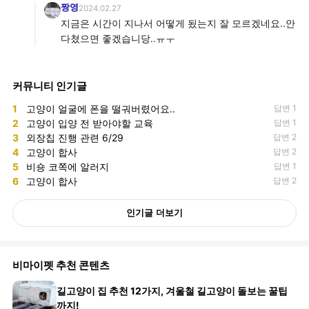
짱영
2024.02.27
지금은 시간이 지나서 어떻게 됬는지 잘 모르겠네요..안
다쳤으면 좋겠습니당..ㅠㅜ
커뮤니티 인기글
1
고양이 얼굴에 폰을 떨궈버렸어요..
답변 1
2
고양이 입양 전 받아야할 교육
답변 1
3
외장칩 진행 관련 6/29
답변 2
4
고양이 합사
답변 2
5
비숑 코쪽에 알러지
답변 1
6
고양이 합사
답변 2
인기글 더보기
비마이펫 추천 콘텐츠
길고양이 집 추천 12가지, 겨울철 길고양이 돌보는 꿀팁
까지!