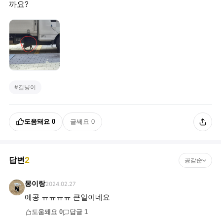
까요?
#
길냥이
도움돼요
0
글쎄요
0
답변
2
공감순
몽이랑
2024.02.27
에공 ㅠㅠㅠㅠ 큰일이네요
도움돼요
0
답글
1