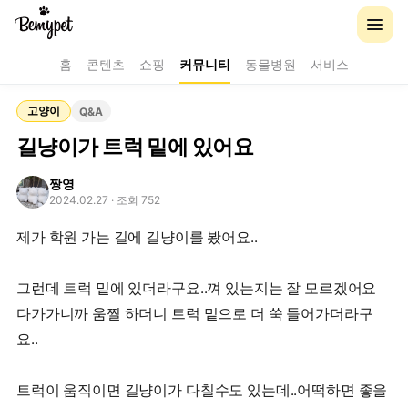
홈
콘텐츠
쇼핑
커뮤니티
동물병원
서비스
고양이
Q&A
길냥이가 트럭 밑에 있어요
짱영
2024.02.27
· 조회 752
제가 학원 가는 길에 길냥이를 봤어요..
그런데 트럭 밑에 있더라구요..껴 있는지는 잘 모르겠어요
다가가니까 움찔 하더니 트럭 밑으로 더 쑥 들어가더라구
요..
트럭이 움직이면 길냥이가 다칠수도 있는데..어떡하면 좋을