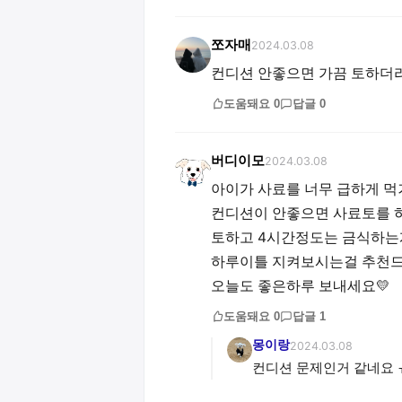
쪼자매
2024.03.08
컨디션 안좋으면 가끔 토하더
도움돼요
0
답글
0
버디이모
2024.03.08
아이가 사료를 너무 급하게 
컨디션이 안좋으면 사료토를 하
토하고 4시간정도는 금식하는
하루이틀 지켜보시는걸 추천
오늘도 좋은하루 보내세요💛
도움돼요
0
답글
1
몽이랑
2024.03.08
컨디션 문제인거 같네요 