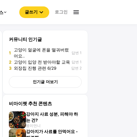
로그인
스
글쓰기
커뮤니티 인기글
고양이 얼굴에 폰을 떨궈버렸
답변 1
1
어요..
답변 1
2
고양이 입양 전 받아야할 교육
답변 2
3
외장칩 진행 관련 6/29
인기글 더보기
비마이펫 추천 콘텐츠
강아지 사료 성분, 피해야 하
는 건?
몽이언니
강아지가 사료를 안먹어요 -