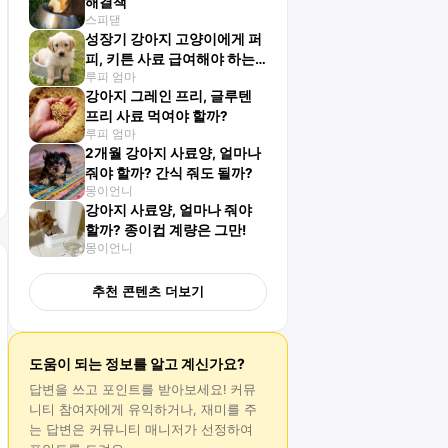
해결책
스피댇
성장기 강아지 고양이에게 퍼
피, 키튼 사료 급여해야 하는
루피 엄마
이유
강아지 그레인 프리, 글루텐
프리 사료 먹여야 할까?
루피 엄마
2개월 강아지 사료양, 얼마나
줘야 할까? 간식 줘도 될까?
몽이언니
강아지 사료양, 얼마나 줘야
할까? 종이컵 계량은 그만!
몽이언니
추천 콘텐츠 더보기
도움이 되는 정보를 알고 계신가요?
답변
을 쓰고 포인트를 받아보세요! 커뮤
니티 참여자에게 유익하거나, 재미를 주
는
답변
은 커뮤니티 매니저가 선정하여