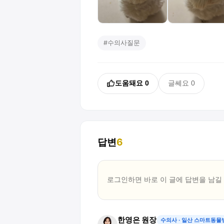
#
수의사질문
도움돼요
0
글쎄요
0
답변
6
로그인하면 바로 이 글에
답변
을 남길
한영은 원장
수의사
· 일산 스마트동물