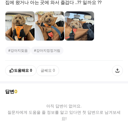
#
강아지짖음
#
강아지낑낑거림
도움돼요
0
글쎄요
0
답변
0
아직
답변
이 없어요.
질문자에게 도움을 줄 정보를 알고 있다면 첫 답변으로 남겨보세
요!