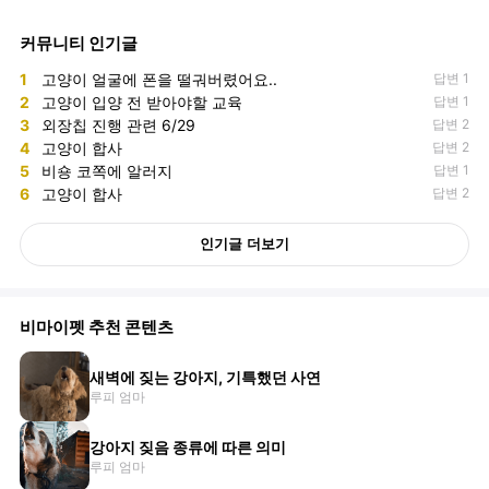
커뮤니티 인기글
1
고양이 얼굴에 폰을 떨궈버렸어요..
답변 1
2
고양이 입양 전 받아야할 교육
답변 1
3
외장칩 진행 관련 6/29
답변 2
4
고양이 합사
답변 2
5
비숑 코쪽에 알러지
답변 1
6
고양이 합사
답변 2
인기글 더보기
비마이펫 추천 콘텐츠
새벽에 짖는 강아지, 기특했던 사연
루피 엄마
강아지 짖음 종류에 따른 의미
루피 엄마