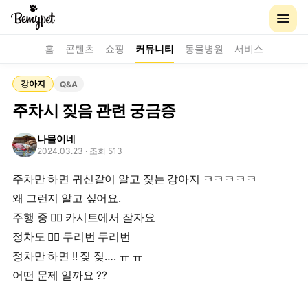
홈
콘텐츠
쇼핑
커뮤니티
동물병원
서비스
강아지
Q&A
주차시 짖음 관련 궁금증
나물이네
2024.03.23
· 조회 513
주차만 하면 귀신같이 알고 짖는 강아지 ㅋㅋㅋㅋㅋ
왜 그런지 알고 싶어요.
주행 중 👌🏻 카시트에서 잘자요
정차도 👌🏻 두리번 두리번
정차만 하면 !! 짖 짖…. ㅠ ㅠ
어떤 문제 일까요 ??