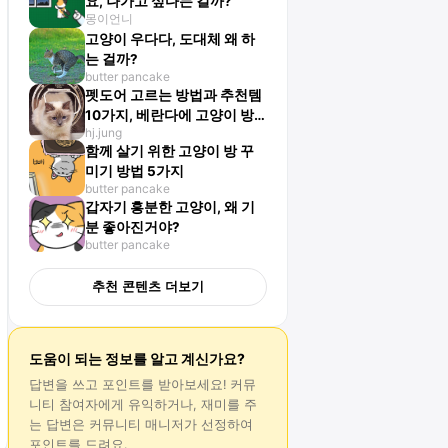
요, 나가고 싶다는 걸까?
몽이언니
고양이 우다다, 도대체 왜 하
는 걸까?
butter pancake
펫도어 고르는 방법과 추천템
10가지, 베란다에 고양이 방
hj.jung
묘문 필요하다면?
함께 살기 위한 고양이 방 꾸
미기 방법 5가지
butter pancake
갑자기 흥분한 고양이, 왜 기
분 좋아진거야?
butter pancake
추천 콘텐츠 더보기
도움이 되는 정보를 알고 계신가요?
답변
을 쓰고 포인트를 받아보세요! 커뮤
니티 참여자에게 유익하거나, 재미를 주
는
답변
은 커뮤니티 매니저가 선정하여
포인트를 드려요.