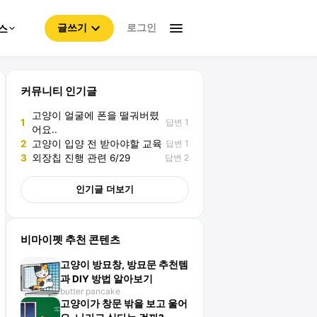
로그인
스
글쓰기
커뮤니티 인기글
고양이 얼굴에 폰을 떨궈버렸
답변 1
1
어요..
답변 1
2
고양이 입양 전 받아야할 교육
답변 2
3
외장칩 진행 관련 6/29
인기글 더보기
비마이펫 추천 콘텐츠
고양이 방묘창, 방묘문 추천템
과 DIY 방법 알아보기
butter pancake
고양이가 창문 밖을 보고 울어