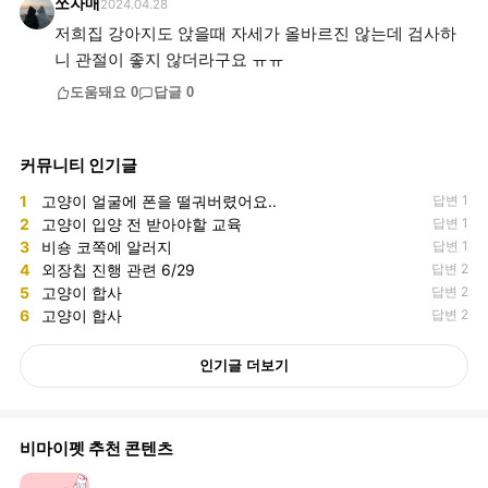
쪼자매
2024.04.28
저희집 강아지도 앉을때 자세가 올바르진 않는데 검사하
니 관절이 좋지 않더라구요 ㅠㅠ
도움돼요
0
답글
0
커뮤니티 인기글
1
고양이 얼굴에 폰을 떨궈버렸어요..
답변 1
2
고양이 입양 전 받아야할 교육
답변 1
3
비숑 코쪽에 알러지
답변 1
4
외장칩 진행 관련 6/29
답변 2
5
고양이 합사
답변 2
6
고양이 합사
답변 2
인기글 더보기
비마이펫 추천 콘텐츠