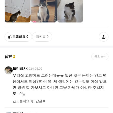
도움돼요
0
글쎄요
0
답변
2
공감순
토리집사
2024.05.02
우리집 고양이도 그러는데ㅠㅠ 일단 많은 문제는 없고 병
원에서도 이상없다네요! 제 생각에는 걷는것도 이상 있으
면 병원 함 가보시고 아니면 그냥 자세가 이상한 것일지
도...^^;;
도움돼요
1
답글
0