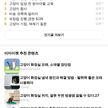
2
고양이 입양 전 받아야할 교육
답변 1
3
고양이 합사
답변 2
4
비숑 코쪽에 알러지
답변 1
5
외장칩 진행 관련 6/29
답변 2
6
고양이 기침, 재채기 질문
답변 1
인기글 더보기
비마이펫 추천 콘텐츠
고양이 화장실 모래, 소재별 장단점
butter pancake
고양이 화장실 냄새 원인과 해결 방법 - 탈취력 좋은 모래
사용해야
hj.jung
고양이 화장실 위치, 잘못 두면 방광염 걸릴 수 있다고?
hj.jung