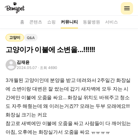
홈
콘텐츠
쇼핑
커뮤니티
동물병원
서비스
고양이
Q&A
고양이가 이불에 소변을...!!!!!!
김재윤
2024.05.07
· 조회 4690
3개월된 고양이인데 분양을 받고 데려와서 2주일간 화장실
에 소변이랑 대변은 잘 쌌는데 갑기 새자벽에 모두 자는 시
간에만 이불에 오줌을 싸요... 화장실 위치도 바꿔주고 청소
도 자주 해줬는데 왜 이러는거죠?? 모래는 두부 모래에요!!!
화장실 크기는 커요
참고로 새벽에만 이불에 오줌을 싸고 사람들이 다 깨어있는
아침, 오후에는 화장실가서 오줌을 싸요 ㅠㅠㅠㅠ