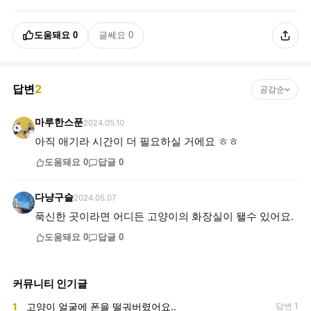
도움돼요
0
글쎄요
0
답변
2
공감순
마루한스푼
2024.05.10
아직 애기라 시간이 더 필요하실 거에요 ㅎㅎ
도움돼요
0
답글
0
다냥구슬
2024.05.07
푹신한 곳이라면 어디든 고양이의 화장실이 됄수 있어요.
도움돼요
0
답글
0
커뮤니티 인기글
1
고양이 얼굴에 폰을 떨궈버렸어요..
답변 1