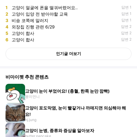
1
고양이 얼굴에 폰을 떨궈버렸어요..
답변 1
2
고양이 입양 전 받아야할 교육
답변 1
3
비숑 코쪽에 알러지
답변 1
4
외장칩 진행 관련 6/29
답변 2
5
고양이 합사
답변 2
6
고양이 합사
답변 2
인기글 더보기
비마이펫 추천 콘텐츠
고양이 눈이 부었어요! (충혈, 한쪽 눈만 깜빡)
몽이언니
고양이 포도막염, 눈이 빨갛거나 까매지면 의심해야 해
요!
hj.jung
고양이 눈병, 종류와 증상을 알아보자
butter pancake