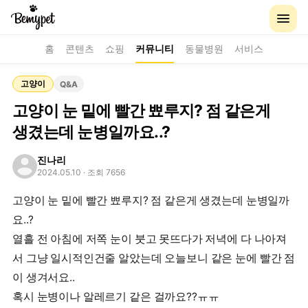
홈
콘텐츠
쇼핑
커뮤니티
동물병원
서비스
고양이
Q&A
고양이 눈 밑에 빨간 뾰루지? 점 같은게
생겼는데 눈병일까요..?
진나리
2024.05.10
· 조회 7656
고양이 눈 밑에 빨간 뾰루지? 점 같은게 생겼는데 눈병일까
요..?
열흘 전 아침에 저쪽 눈이 붓고 못뜨다가 저녁에 다 나아져
서 그냥 일시적인건줄 알았는데 오늘보니 같은 눈에 빨간 점
이 생겨서요..
혹시 눈병이나 알레르기 같은 걸까요??ㅠㅠ