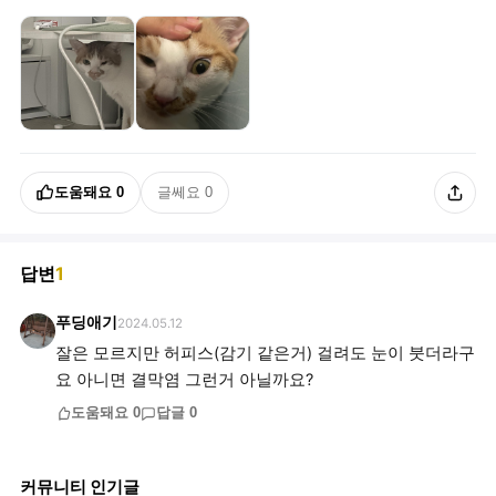
도움돼요
0
글쎄요
0
답변
1
푸딩애기
2024.05.12
잘은 모르지만 허피스(감기 같은거) 걸려도 눈이 붓더라구
요 아니면 결막염 그런거 아닐까요?
도움돼요
0
답글
0
커뮤니티 인기글