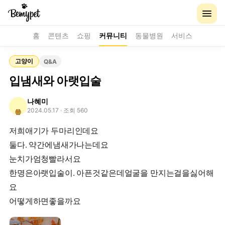
홈
콘텐츠
쇼핑
커뮤니티
동물병원
서비스
고양이
Q&A
입냄새와 아랫입술
나혜미
2024.05.17
· 조회 560
저희애기가 두마리인데요
둘다. 약간에냄새가나는데요
눈치가엄청빨라서요
한명은아랫입술이. 아픈것같은데얼굴을 만지는걸을싫어해
요
어떻게하면좋을까요