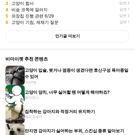
3
고양이 합사
답변 2
4
비숑 코쪽에 알러지
답변 1
5
외장칩 진행 관련 6/29
답변 2
6
고양이 기침, 재채기 질문
답변 1
인기글 더보기
비마이펫 추천 콘텐츠
고양이 입술, 붓거나 염증이 생겼다면 호산구성 육아종일
수 있어
hj.jung
고양이 양치, 너무 싫어할 땐 어떻게 해야하죠?
몽이언니
집착하는 강아지와 적정거리 유지하기
해피 2개더
만지면 강아지가 싫어하는 부위, 스킨십 종류 알아보기