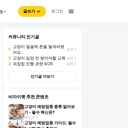
로그인
스
글쓰기
커뮤니티 인기글
고양이 얼굴에 폰을 떨궈버렸
답변 1
1
어요..
답변 1
2
고양이 입양 전 받아야할 교육
답변 2
3
외장칩 진행 관련 6/29
인기글 더보기
비마이펫 추천 콘텐츠
고양이 예방접종 종류 알아보
기 - 필수 백신은?
몽이언니
고양이 예방접종 가이드: 필수