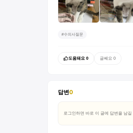
#
수의사질문
도움돼요
0
글쎄요
0
답변
0
로그인하면 바로 이 글에
답변
을 남길