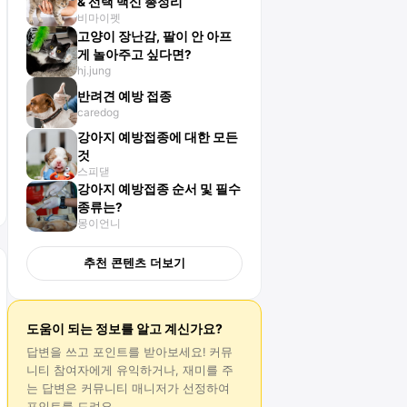
& 선택 백신 총정리
비마이펫
고양이 장난감, 팔이 안 아프
게 놀아주고 싶다면?
hj.jung
반려견 예방 접종
caredog
강아지 예방접종에 대한 모든
것
스피댇
강아지 예방접종 순서 및 필수
종류는?
몽이언니
추천 콘텐츠 더보기
도움이 되는 정보를 알고 계신가요?
답변
을 쓰고 포인트를 받아보세요! 커뮤
니티 참여자에게 유익하거나, 재미를 주
는
답변
은 커뮤니티 매니저가 선정하여
포인트를 드려요.