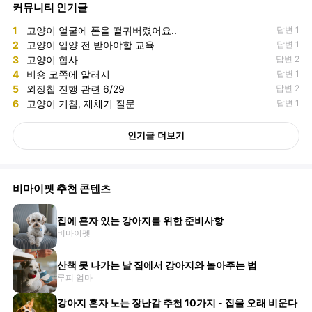
커뮤니티 인기글
1
고양이 얼굴에 폰을 떨궈버렸어요..
답변 1
2
고양이 입양 전 받아야할 교육
답변 1
3
고양이 합사
답변 2
4
비숑 코쪽에 알러지
답변 1
5
외장칩 진행 관련 6/29
답변 2
6
고양이 기침, 재채기 질문
답변 1
인기글 더보기
비마이펫 추천 콘텐츠
집에 혼자 있는 강아지를 위한 준비사항
비마이펫
산책 못 나가는 날 집에서 강아지와 놀아주는 법
루피 엄마
강아지 혼자 노는 장난감 추천 10가지 - 집을 오래 비운다