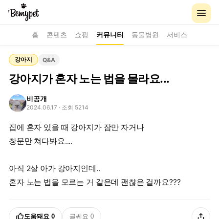
홈
콘텐츠
쇼핑
커뮤니티
동물병원
서비스
강아지
Q&A
강아지가 혼자 노는 법을 몰라요...
비공개
2024.06.17
· 조회 5214
집에 혼자 있을 때 강아지가 잠만 자거나
창문만 쳐다봐요....
아직 2살 아가 강아지인데..
혼자 노는 법을 모르는 거 같은데 괜찮은 걸까요???
도움돼요
0
글쎄요
0