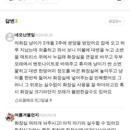
답변
3
공감순
네모난깻잎
2024.06.20
저희집 냥이가 2개월 2주에 분양을 받았어요 집에 오고 하
루 지났는데 외출하고 와서 보니 이불에 대변을 누고 소변
을 매트리스 위에서 누길래 화장실을 큰걸로 바꾸고 두부
모래에서 벤토나이트로 바꿔주고 휴지에 냥이가 싼 소변
뭍히고 대변 한덩어리 정도를 바꾼 화장실에 놓아두고 냥
이를 한번씩 들어서 화장실에 넣어주는걸 반복했어요 그
러니 그 뒤로는 실수없이 화장실 사용을 잘 하더라고요 혹
시 화장실 크기라던지 모래가 불편한걸수도 있어요
도움돼요
0
답글
0
여름겨울먼지
2024.06.18
화장실 여러개 놔주시고! 아직 아기라 실수할 수 있어요