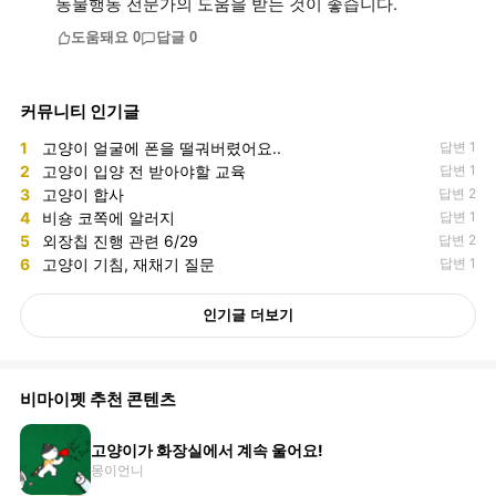
동물행동 전문가의 도움을 받는 것이 좋습니다.
도움돼요
0
답글
0
커뮤니티 인기글
1
고양이 얼굴에 폰을 떨궈버렸어요..
답변 1
2
고양이 입양 전 받아야할 교육
답변 1
3
고양이 합사
답변 2
4
비숑 코쪽에 알러지
답변 1
5
외장칩 진행 관련 6/29
답변 2
6
고양이 기침, 재채기 질문
답변 1
인기글 더보기
비마이펫 추천 콘텐츠
고양이가 화장실에서 계속 울어요!
몽이언니