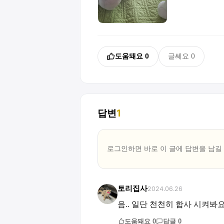
도움돼요
0
글쎄요
0
답변
1
로그인하면 바로 이 글에
답변
을 남길
토리집사
2024.06.26
음.. 일단 천천히 합사 시켜봐
도움돼요
0
답글
0