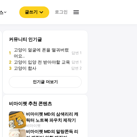
로그인
스
글쓰기
커뮤니티 인기글
고양이 얼굴에 폰을 떨궈버렸
답변 1
1
어요..
답변 1
2
고양이 입양 전 받아야할 교육
답변 2
3
고양이 합사
인기글 더보기
비마이펫 추천 콘텐츠
비마이펫 MD의 삼색리리 캐
릭터 노트북 파우치 제작기
비마이펫
비마이펫 MD의 말랑쫀득 리