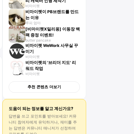
리 캐릭터 인형 제작기
비마이펫
비마이펫이 PB브랜드를 만드
는 이유
루피 엄마
[비마이펫X밀리옹] 이동장 백
팩 증정 이벤트!
butter pancake
비마이펫 WeWork 사무실 꾸
미기
비마이펫
비마이펫의 '브리더 지도' 리
워드 작업
비마이펫
추천 콘텐츠 더보기
도움이 되는 정보를 알고 계신가요?
답변
을 쓰고 포인트를 받아보세요! 커뮤
니티 참여자에게 유익하거나, 재미를 주
는
답변
은 커뮤니티 매니저가 선정하여