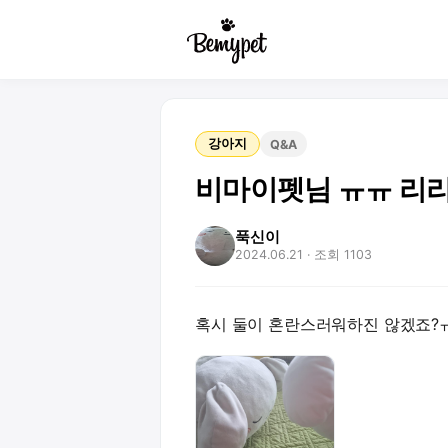
강아지
Q&A
비마이펫님 ㅠㅠ 리리
푹신이
2024.06.21
· 조회 1103
혹시 둘이 혼란스러워하진 않겠죠?