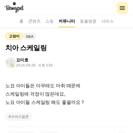
홈
콘텐츠
쇼핑
커뮤니티
동물병원
서비스
고양이
Q&A
치아 스케일링
꼬미호
2024.06.28
· 조회 536
노묘 아이들은 아무래도 마취 때문에
스케일링에 걱정이 많은데요,
#
수의사질문