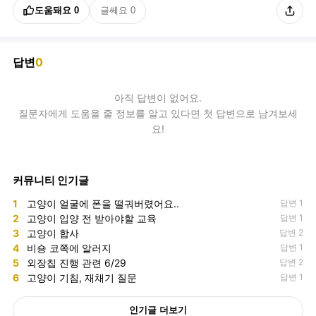
도움돼요
0
글쎄요
0
답변
0
아직
답변
이 없어요.
질문자에게 도움을 줄 정보를 알고 있다면 첫 답변으로 남겨보세
요!
커뮤니티 인기글
1
고양이 얼굴에 폰을 떨궈버렸어요..
답변 1
2
고양이 입양 전 받아야할 교육
답변 1
3
고양이 합사
답변 2
4
비숑 코쪽에 알러지
답변 1
5
외장칩 진행 관련 6/29
답변 2
6
고양이 기침, 재채기 질문
답변 1
인기글 더보기