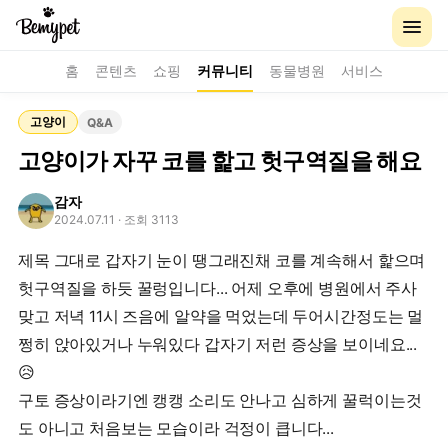
홈
콘텐츠
쇼핑
커뮤니티
동물병원
서비스
고양이
Q&A
고양이가 자꾸 코를 핥고 헛구역질을 해요
감자
2024.07.11
· 조회 3113
제목 그대로 갑자기 눈이 땡그래진채 코를 계속해서 핥으며
헛구역질을 하듯 꿀렁입니다... 어제 오후에 병원에서 주사
맞고 저녁 11시 즈음에 알약을 먹었는데 두어시간정도는 멀
쩡히 앉아있거나 누워있다 갑자기 저런 증상을 보이네요...
😥
구토 증상이라기엔 캥캥 소리도 안나고 심하게 꿀럭이는것
도 아니고 처음보는 모습이라 걱정이 큽니다...