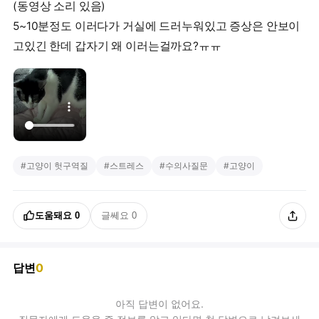
(동영상 소리 있음)
5~10분정도 이러다가 거실에 드러누워있고 증상은 안보이
고있긴 한데 갑자기 왜 이러는걸까요?ㅠㅠ
#
고양이 헛구역질
#
스트레스
#
수의사질문
#
고양이
도움돼요
0
글쎄요
0
답변
0
아직
답변
이 없어요.