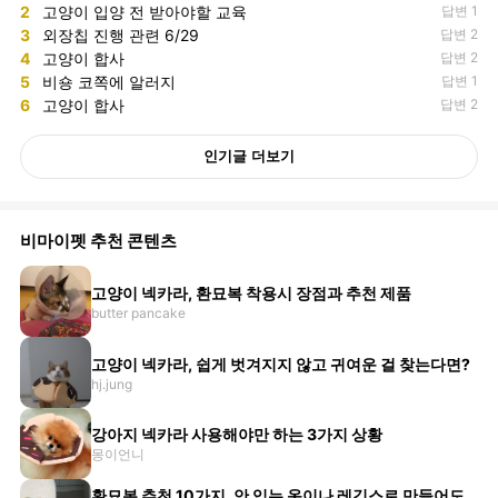
2
고양이 입양 전 받아야할 교육
답변 1
3
외장칩 진행 관련 6/29
답변 2
4
고양이 합사
답변 2
5
비숑 코쪽에 알러지
답변 1
6
고양이 합사
답변 2
인기글 더보기
비마이펫 추천 콘텐츠
고양이 넥카라, 환묘복 착용시 장점과 추천 제품
butter pancake
고양이 넥카라, 쉽게 벗겨지지 않고 귀여운 걸 찾는다면?
hj.jung
강아지 넥카라 사용해야만 하는 3가지 상황
몽이언니
환묘복 추천 10가지, 안 입는 옷이나 레깅스로 만들어도