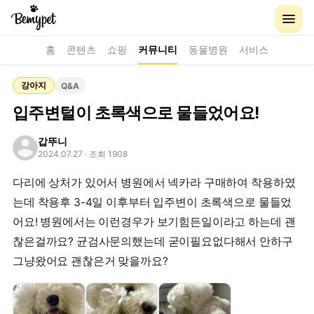
홈
콘텐츠
쇼핑
커뮤니티
동물병원
서비스
강아지
Q&A
입주변털이 초록색으로 물들었어요!
갑뚜니
2024.07.27
· 조회 1908
다리에 상처가 있어서 병원에서 넥카라 구매하여 착용하였
는데 착용후 3-4일 이후부터 입주변이 초록색으로 물들었
어요! 병원에서는 이런경우가 보기힘든일이라고 하는데 괜
찮은걸까요? 균검사문의했는데 굳이필요없다해서 안하구
그냥왔어요 괜찮은거 맞을까요?