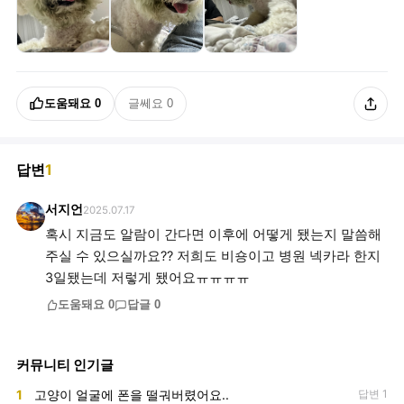
도움돼요
0
글쎄요
0
답변
1
서지언
2025.07.17
혹시 지금도 알람이 간다면 이후에 어떻게 됐는지 말씀해
주실 수 있으실까요?? 저희도 비숑이고 병원 넥카라 한지
3일됐는데 저렇게 됐어요ㅠㅠㅠㅠ
도움돼요
0
답글
0
커뮤니티 인기글
1
고양이 얼굴에 폰을 떨궈버렸어요..
답변 1