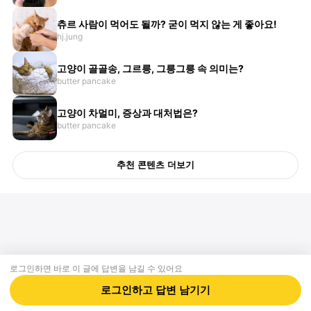
츄르 사람이 먹어도 될까? 굳이 먹지 않는 게 좋아요!
hj.jung
고양이 골골송, 그르릉, 그릉그릉 속 의미는?
butter pancake
고양이 차멀미, 증상과 대처법은?
butter pancake
추천 콘텐츠 더보기
로그인하면 바로 이 글에
답변
을 남길 수 있어요
회사소개
제휴제안
이용약관
개인정보처리방침
크리에이터 신청
동물병원
고객센터
로그인하고
답변
남기기