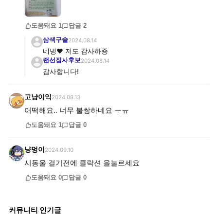
도움돼요
1
답글
2
삼색구슬
2024.08.14
네넹❤ 저도 감사하죵
랜선집사후보
2024.08.14
감사합니다!
고냥이익
2024.08.13
어떡해요.. 너무 불쌍하네요 ㅜㅠ
도움돼요
1
답글
0
냥멍이
2024.09.10
시동울 걸기전에 클락션 을눌르세요
도움돼요
0
답글
0
커뮤니티 인기글