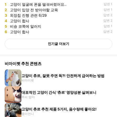
1
고양이 얼굴에 폰을 떨궈버렸어요..
답변 1
2
고양이 입양 전 받아야할 교육
답변 1
3
외장칩 진행 관련 6/29
답변 2
4
고양이 합사
답변 2
5
비숑 코쪽에 알러지
답변 1
6
고양이 합사
답변 2
인기글 더보기
비마이펫 추천 콘텐츠
고양이 츄르, 잘못 주면 독?! 안전하게 급여하는 방법
비마이펫
대표적인 고양이 간식 '츄르' 영양성분 살펴보니
루피 엄마
고양이 츄르 추천 제품 5가지, 음수량에 좋아요!
몽이언니