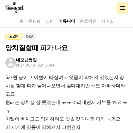
홈
콘텐츠
쇼핑
커뮤니티
동물병원
서비스
고양이
Q&A
양치질할때 피가 나요
네모난깻잎
2024.08.19
· 조회 2064
5개월 냥이고 이빨이 빠질려고 잇몸이 약해져 있었는지 양
치질 할때 피가 뭍어나오면서 갖다대기만 해도 아파하더라
고요
원래는 양치질 잘 했었는데 ㅠㅠ 소리내면서 거부를 해요 ㅠ
ㅠ
이빨이 빠지고도 양치하려고 칫솔 갖다대면 피가 나와요
이 시기에 잇몸이 약해져서 그런건지