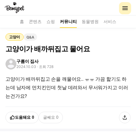
홈
콘텐츠
쇼핑
커뮤니티
동물병원
서비스
고양이
Q&A
고양이가 배까뒤집고 물어요
구름이 집사
2024.10.03
· 조회 728
고양이가 배까뒤집고 손을 깨물어요.. ㅠㅠ 가끔 핥기도 하
는데 남자에 먼치킨인데 첫날 데려와서 무서워가지고 이러
는건가요?
도움돼요
0
글쎄요
0