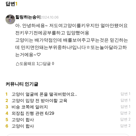
답변
1
힐링하는송이
2024.10.06
아. 안녕하세용~ 저도여고양이를키우지만 얼마안됐어요
전키우기전에공부를하고 입양했어용
고양이는 배가약점인데 배를보여주고무는것은 믿긴하는
데 만지면안돼는부위중하나!입니다ㅎ또는놀아달라고하
는거에용~♡
도움돼요
1
답글
0
커뮤니티 인기글
1
고양이 얼굴에 폰을 떨궈버렸어요..
답변 1
2
고양이 입양 전 받아야할 교육
답변 1
3
비숑 코쪽에 알러지
답변 1
4
외장칩 진행 관련 6/29
답변 2
5
고양이 합사
답변 2
6
고양이 합사
답변 2