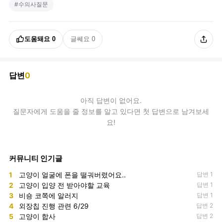
#
수의사질문
도움돼요
0
글쎄요
0
답변
0
아직
답변
이 없어요.
질문자에게 도움을 줄 정보를 알고 있다면 첫 답변으로 남겨보세
요!
커뮤니티 인기글
1
고양이 얼굴에 폰을 떨궈버렸어요..
답변 1
2
고양이 입양 전 받아야할 교육
답변 1
3
비숑 코쪽에 알러지
답변 1
4
외장칩 진행 관련 6/29
답변 2
5
고양이 합사
답변 2