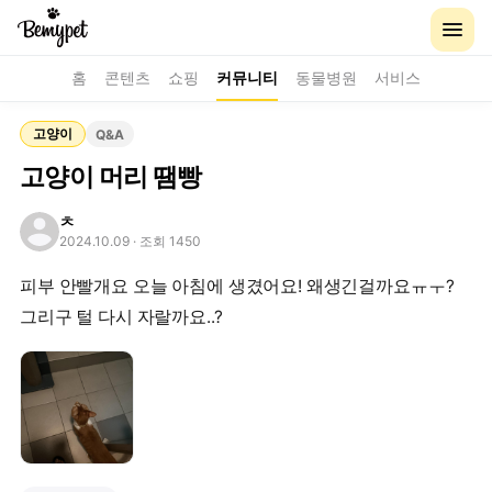
홈
콘텐츠
쇼핑
커뮤니티
동물병원
서비스
고양이
Q&A
고양이 머리 땜빵
ㅊ
2024.10.09
· 조회 1450
피부 안빨개요 오늘 아침에 생겼어요! 왜생긴걸까요ㅠㅜ?
그리구 털 다시 자랄까요..?