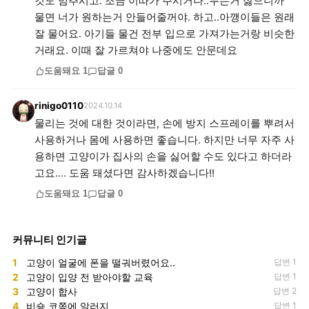
것도 멈추시고. 조금 이따가 주시거나..무는거 싫으니까
물면 너가 원하는거 안들어줄꺼야. 하고..아깽이들은 원래
잘 물어요. 아기들 물건 전부 입으로 가져가는거랑 비슷한
거래요. 이때 잘 가르쳐야 나중에도 안문데요
도움돼요
1
답글
0
rinigo0110
2024.10.14
물리는 것에 대한 것이라면, 손에 방지 스프레이를 뿌려서
사용하거나 몸에 사용하면 좋습니다. 하지만 너무 자주 사
용하면 고양이가 집사의 손을 싫어할 수도 있다고 하더라
고요.... 도움 돼셨다면 감사하겠습니다!!
도움돼요
1
답글
0
커뮤니티 인기글
1
고양이 얼굴에 폰을 떨궈버렸어요..
답변 1
2
고양이 입양 전 받아야할 교육
답변 1
3
고양이 합사
답변 2
4
비숑 코쪽에 알러지
답변 1