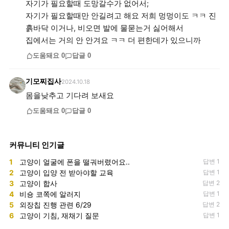
자기가 필요할때 도망갈수가 없어서;
자기가 필요할때만 안길려고 해요 저희 멍멍이도 ㅋㅋ 진
흙바닥 이거나, 비오면 발에 물묻는거 싫어해서
집에서는 거의 안 안겨요 ㅋㅋ 더 편한데가 있으니까
도움돼요
0
답글
0
기모찌집사
2024.10.18
몸을낮추고 기다려 보새요
도움돼요
0
답글
0
커뮤니티 인기글
1
고양이 얼굴에 폰을 떨궈버렸어요..
답변 1
2
고양이 입양 전 받아야할 교육
답변 1
3
고양이 합사
답변 2
4
비숑 코쪽에 알러지
답변 1
5
외장칩 진행 관련 6/29
답변 2
6
고양이 기침, 재채기 질문
답변 1