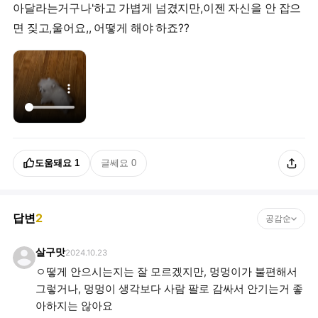
아달라는거구나'하고 가볍게 넘겼지만,이젠 자신을 안 잡으
면 짖고,울어요,, 어떻게 해야 하죠??
도움돼요
1
글쎄요
0
답변
2
공감순
살구맛
2024.10.23
ㅇ떻게 안으시는지는 잘 모르겠지만, 멍멍이가 불편해서
그렇거나, 멍멍이 생각보다 사람 팔로 감싸서 안기는거 좋
아하지는 않아요