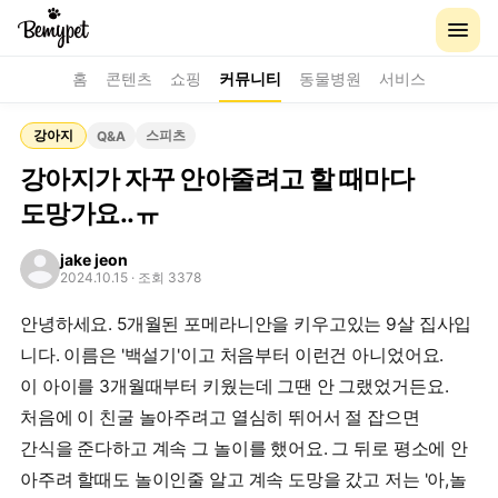
홈
콘텐츠
쇼핑
커뮤니티
동물병원
서비스
강아지
스피츠
Q&A
강아지가 자꾸 안아줄려고 할 때마다
도망가요..ㅠ
jake jeon
2024.10.15
· 조회 3378
안녕하세요. 5개월된 포메라니안을 키우고있는 9살 집사입
니다. 이름은 '백설기'이고 처음부터 이런건 아니었어요.
이 아이를 3개월때부터 키웠는데 그땐 안 그랬었거든요.
처음에 이 친굴 놀아주려고 열심히 뛰어서 절 잡으면
간식을 준다하고 계속 그 놀이를 했어요. 그 뒤로 평소에 안
아주려 할때도 놀이인줄 알고 계속 도망을 갔고 저는 '아,놀