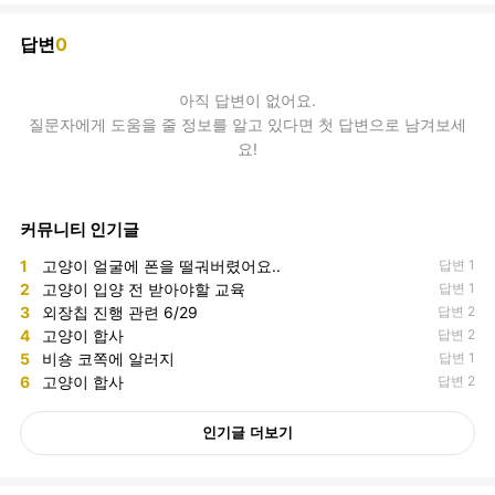
답변
0
아직
답변
이 없어요.
질문자에게 도움을 줄 정보를 알고 있다면 첫 답변으로 남겨보세
요!
커뮤니티 인기글
1
고양이 얼굴에 폰을 떨궈버렸어요..
답변 1
2
고양이 입양 전 받아야할 교육
답변 1
3
외장칩 진행 관련 6/29
답변 2
4
고양이 합사
답변 2
5
비숑 코쪽에 알러지
답변 1
6
고양이 합사
답변 2
인기글 더보기